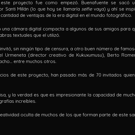
 este proyecto fue como empezó. Buenafuente se sacó u
or Santi Millán (lo que hoy se llamaría
selfie
vaya) y ahí se insp
cantidad de ventajas de la era digital en el mundo fotográfico.
ó una cámara digital compacta a algunos de sus amigos para 
abras textuales que el utilizó.
vitó, sin ningún tipo de censura, a otro buen número de famo
l Urmeneta (director creativo de Kukuxumusu), Berto Rome
bacho… entre muchos otros.
inicios de este proyecto, han pasado más de 70 invitados quie
isa, y la verdad es que es impresionante la capacidad de muc
afías increíbles.
creatividad oculta de muchos de los que forman parte de este s