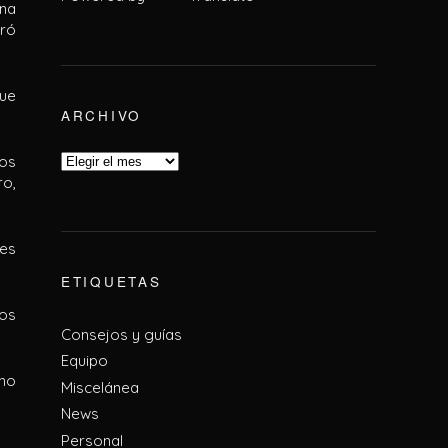
na
iró
que
ARCHIVO
sos
ro,
nes
ETIQUETAS
hos
Consejos y guías
Equipo
ano
Miscelánea
News
Personal